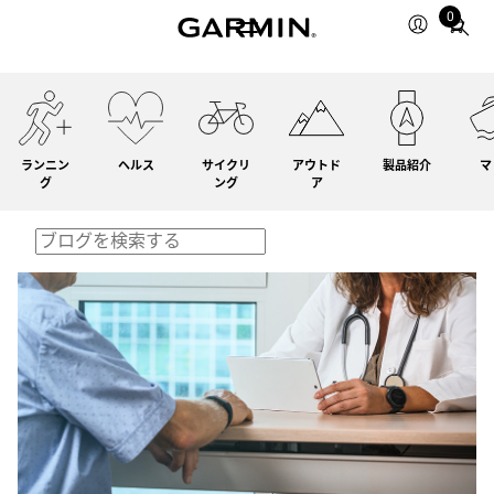
0
Total
items
in
cart:
0
ランニン
ヘルス
サイクリ
アウトド
製品紹介
マ
グ
ング
ア