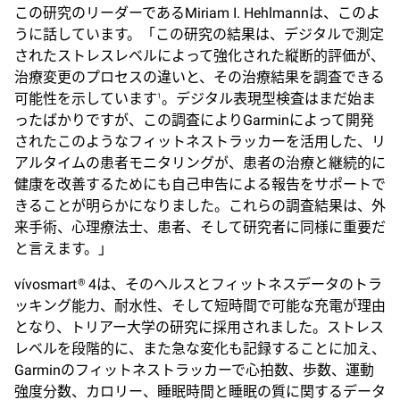
この研究のリーダーであるMiriam I. Hehlmannは、このよ
うに話しています。「この研究の結果は、デジタルで測定
されたストレスレベルによって強化された縦断的評価が、
治療変更のプロセスの違いと、その治療結果を調査できる
可能性を示しています
。デジタル表現型検査はまだ始ま
1
ったばかりですが、この調査によりGarminによって開発
されたこのようなフィットネストラッカーを活用した、リ
アルタイムの患者モニタリングが、患者の治療と継続的に
健康を改善するためにも自己申告による報告をサポートで
きることが明らかになりました。これらの調査結果は、外
来手術、心理療法士、患者、そして研究者に同様に重要だ
と言えます。」
vívosmart
4は、そのヘルスとフィットネスデータのトラ
®
ッキング能力、耐水性、そして短時間で可能な充電が理由
となり、トリアー大学の研究に採用されました。ストレス
レベルを段階的に、また急な変化も記録することに加え、
Garminのフィットネストラッカーで心拍数、歩数、運動
強度分数、カロリー、睡眠時間と睡眠の質に関するデータ