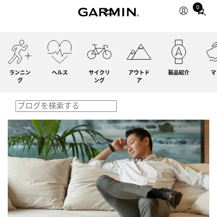
0
Total
items
in
cart:
0
ランニン
ヘルス
サイクリ
アウトド
製品紹介
マ
グ
ング
ア