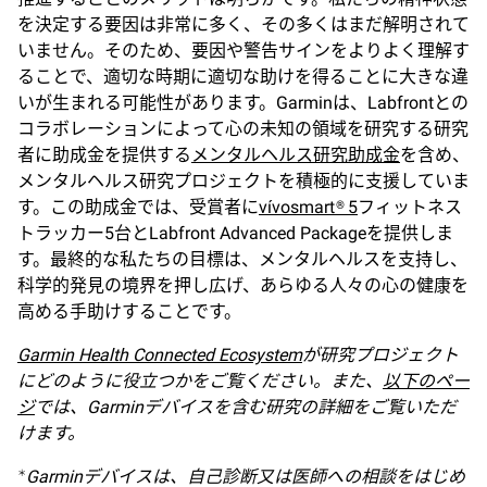
を決定する要因は非常に多く、その多くはまだ解明されて
いません。そのため、要因や警告サインをよりよく理解す
ることで、適切な時期に適切な助けを得ることに大きな違
いが生まれる可能性があります。Garminは、Labfrontとの
コラボレーションによって心の未知の領域を研究する研究
者に助成金を提供する
メンタルヘルス研究助成金
を含め、
メンタルヘルス研究プロジェクトを積極的に支援していま
す。この助成金では、受賞者に
vívosmart® 5
フィットネス
トラッカー5台とLabfront Advanced Packageを提供しま
す。最終的な私たちの目標は、メンタルヘルスを支持し、
科学的発見の境界を押し広げ、あらゆる人々の心の健康を
高める手助けすることです。
Garmin Health Connected Ecosystem
が研究プロジェクト
にどのように役立つかをご覧ください。また、
以下のペー
ジ
では、Garminデバイスを含む研究の詳細をご覧いただ
けます。
Garmin
デバイスは、自己診断又は医師への相談をはじめ
＊