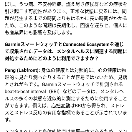
ぼし、うつ病、不安神経症、燃え尽き症候群などの症状を
引き起こす可能性があります。正常な状態に戻るには、問
題が発生するまでの時間よりもはるかに長い時間がかかる
ため、このような問題は長期化し、回復を遅らせ、個人に
も産業界にも影響を及ぼします。
Garmin
スマートウォッチとConnected Ecosystemを通じ
て収集されたデータは、メンタルヘルスに関連する問題に
対処するためにどのように利用できますか？
Peng (Labfront):
身体の健康とは対照的に、心の健康は物
理的に見たり測ったりすることが容易ではないため、見落
とされがちです。Garminスマートウォッチで計測される
beat-to-beat interval（BBI）などのデータは、メンタルヘ
ルスの多くの状態を近似的に測定するために使用すること
ができます。例えば、
心拍変動
はBBIから得られ、ストレ
スとストレス反応の有用な指標であることが示されていま
す。
メンタルヘルスと身体的健康は表裏一体であるため、メン