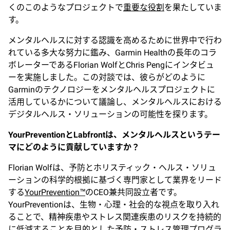
くのこのようなプロジェクトで
重要な役割
を果たしていま
す。
メンタルヘルスに対する認識を高めるために世界中で行わ
れている多大な努力に鑑み、Garmin Healthの長年のコラ
ボレーターであるFlorian WolfとChris Pengにインタビュ
ーを実施しました。この対談では、彼らがどのように
Garminのテクノロジーをメンタルヘルスプロジェクトに
活用しているかについて議論し、メンタルヘルスにおける
デジタルヘルス・ソリューションの可能性を探ります。
YourPrevention
とLabfrontは、メンタルヘルスというテー
マにどのように貢献していますか？
Florian Wolfは、予防とホリスティック・ヘルス・ソリュ
ーションの科学的根拠に基づく専門家として業界をリード
する
YourPrevention™
のCEO兼共同設立者です。
YourPreventionは、生物・心理・社会的な視点を取り入れ
ることで、精神疾患やストレス関連疾患のリスクを持続的
に低減することを目的とした予防・ストレス管理プログラ