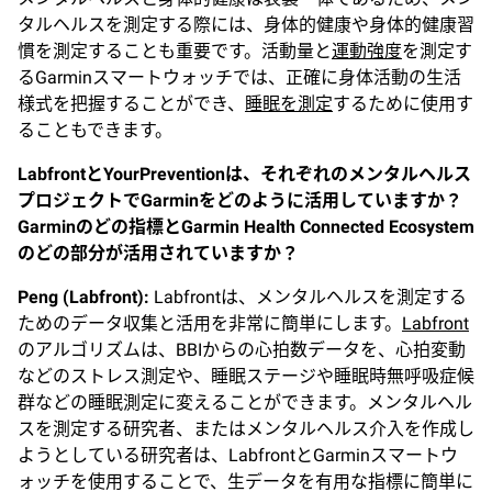
タルヘルスを測定する際には、身体的健康や身体的健康習
慣を測定することも重要です。活動量と
運動強度
を測定す
るGarminスマートウォッチでは、正確に身体活動の生活
様式を把握することができ、
睡眠を測定
するために使用す
ることもできます。
Labfront
とYourPreventionは、それぞれのメンタルヘルス
プロジェクトでGarminをどのように活用していますか？
Garminのどの指標とGarmin Health Connected Ecosystem
のどの部分が活用されていますか？
Peng (Labfront):
Labfrontは、メンタルヘルスを測定する
ためのデータ収集と活用を非常に簡単にします。
Labfront
のアルゴリズムは、BBIからの心拍数データを、心拍変動
などのストレス測定や、睡眠ステージや睡眠時無呼吸症候
群などの睡眠測定に変えることができます。メンタルヘル
スを測定する研究者、またはメンタルヘルス介入を作成し
ようとしている研究者は、LabfrontとGarminスマートウ
ォッチを使用することで、生データを有用な指標に簡単に