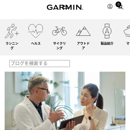
0
Total
items
in
cart:
0
ランニン
ヘルス
サイクリ
アウトド
製品紹介
マ
グ
ング
ア