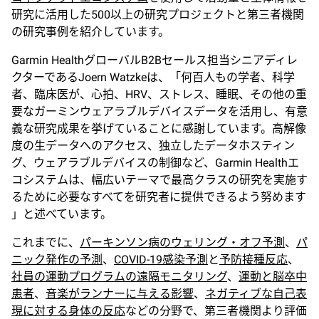
研究に活用した500以上の研究プロジェクトと第三者機関
の研究事例を紹介しています。
Garmin HealthグローバルB2Bセールス担当シニアディレ
クターであるJoern Watzkeは、「何百人もの学者、科学
者、臨床医が、心拍、HRV、ストレス、睡眠、その他の重
要なガーミンウェアラブルデバイスデータを活用し、有意
義な研究成果を挙げていることに感謝しています。高解像
度の生データへのアクセス、独立したデータホスティン
グ、ウェアラブルデバイスの制御など、Garmin Healthエ
コシステムは、幅広いテーマで最高クラスの研究を実施す
るために必要なすべてを研究者に提供できるよう努めます
」と述べています。
これまでに、
パーキンソン病のウェリング・オフ予測
、
パ
ニック発作の予測
、
COVID-19感染予測
と
予防接種反応
、
社員の運動プログラムの遠隔モニタリング
、
運動と脳卒中
患者
、
音楽がランナーに与える影響
、
ネガティブな自己表
現に対する身体の反応
などの分野で、第三者機関より評価