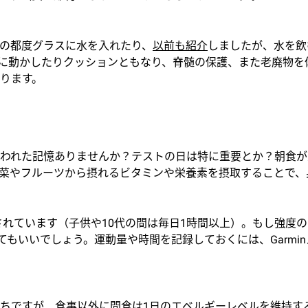
の都度グラスに水を入れたり、
以前も紹介
しましたが、水を飲
に動かしたりクッションともなり、脊髄の保護、また老廃物を
ります。
われた記憶ありませんか？テストの日は特に重要とか？朝食が
菜やフルーツから摂れるビタミンや栄養素を摂取することで、
されています（子供や10代の間は毎日1時間以上）。もし強度
てもいいでしょう。運動量や時間を記録しておくには、Garmi
ちですが、食事以外に間食は1日のエベルギーレベルを維持す