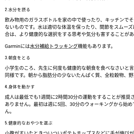
2.水分を摂る
飲み物用のガラスボトルを家の中で使ったり、キッチンでそ
ないものです。水は適切な体温を保ったり、関節をスムーズ
合は、より健康的な選択をする思考や気分も害することがあ
Garminには
水分補給トラッキング
機能もあります。
3.朝食をとる
小学生のころ、先生に何度も健康的な朝食を食べなさいと言
同様です。朝から脂肪分の少ないたんぱく質、全粒穀物、野
4.身体を動かす
成人は最低でも1週間に2時間30分の運動をすることが推奨
ありません。最初は週に5回、30分のウォーキングから始め
ん。
5.健康的なおやつを選ぶ
小腹がすいたときついついポテトチップスなどに手が伸びが