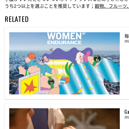
うち2つ以上を選ぶことを推奨しています；
穀物、フルーツ
RELATED
毎
20
G
20