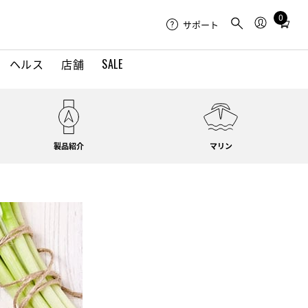
0
Total
サポート
items
in
ヘルス
店舗
SALE
cart:
0
製品紹介
マリン