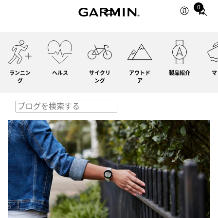
0
Total
items
in
cart:
0
ランニン
ヘルス
サイクリ
アウトド
製品紹介
マ
グ
ング
ア