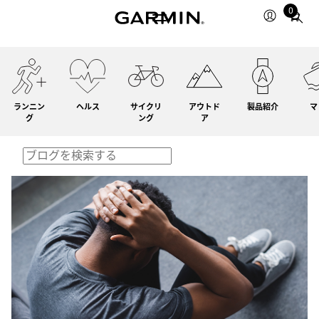
0
Total
items
in
cart:
0
ランニン
ヘルス
サイクリ
アウトド
製品紹介
マ
グ
ング
ア