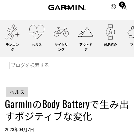
0
Total
items
in
cart:
0
ランニン
ヘルス
サイクリ
アウトド
製品紹介
マ
グ
ング
ア
ヘルス
GarminのBody Batteryで生み出
すポジティブな変化
2023年04月7日