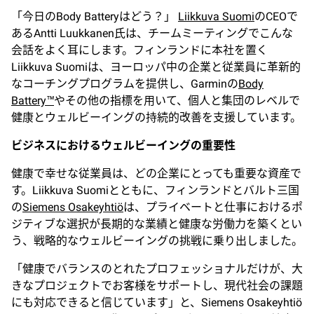
「今日のBody Batteryはどう？」
Liikkuva Suomi
のCEOで
あるAntti Luukkanen氏は、チームミーティングでこんな
会話をよく耳にします。フィンランドに本社を置く
Liikkuva Suomiは、ヨーロッパ中の企業と従業員に革新的
なコーチングプログラムを提供し、Garminの
Body
Battery™
やその他の指標を用いて、個人と集団のレベルで
健康とウェルビーイングの持続的改善を支援しています。
ビジネスにおけるウェルビーイングの重要性
健康で幸せな従業員は、どの企業にとっても重要な資産で
す。Liikkuva Suomiとともに、フィンランドとバルト三国
の
Siemens Osakeyhtiö
は、プライベートと仕事におけるポ
ジティブな選択が長期的な業績と健康な労働力を築くとい
う、戦略的なウェルビーイングの挑戦に乗り出しました。
「健康でバランスのとれたプロフェッショナルだけが、大
きなプロジェクトでお客様をサポートし、現代社会の課題
にも対応できると信じています」と、Siemens Osakeyhtiö