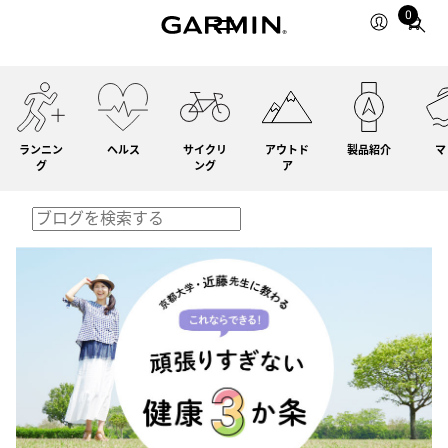
0
Total
items
in
cart:
0
ランニン
ヘルス
サイクリ
アウトド
製品紹介
マ
グ
ング
ア