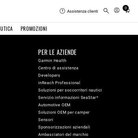
0
Total
Assistenza clienti
items
in
UTICA
PROMOZIONI
cart:
0
PER LE AZIENDE
Garmin Health
Centro di assistenza
Developers
inReach Professional
Soluzioni per soccorritori nautici
Servizio informazioni SeaStar®
Automotive OEM
Soluzioni OEM per camper
Sensori
Sponsorizzazioni aziendali
Ambasciatori del marchio