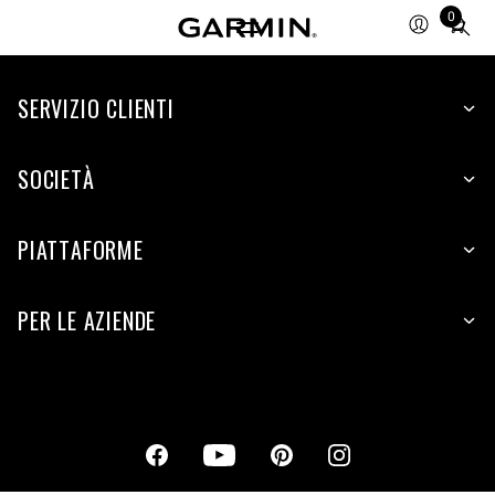
0
Total
items
in
cart:
SERVIZIO CLIENTI
0
SOCIETÀ
PIATTAFORME
PER LE AZIENDE