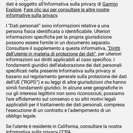
dati è soggetto all'Informativa sulla privacy di
Garmin
Explore
.
Fare clic qui per consultare le altre nostre
informative sulla privacy
.
I "Dati personali" sono informazioni relative a una
persona fisica identificata o identificabile. Ulteriori
informazioni specifiche per la propria giurisdizione
possono essere fornite in un documento separato.
Consultare il supplemento a questa informativa,
"Diritti
dell'utente in materia di protezione dei dati"
, per ulteriori
informazioni sui diritti applicabili al caso specifico. I
fondamenti giuridici dell'elaborazione dei dati personali
specificati nella presente Informativa sulla privacy si
basano sul regolamento generale sulla protezione dei dati
dell'UE ("RGPD") e su leggi di altre giurisdizioni che hanno
simili fondamenti giuridici. In alcune aree geografiche in
cui gli interessi legittimi non sono riconosciuti, possiamo
fare affidamento sul consenso o su altri motivi legali
applicabili per il trattamento dei dati personali, compresa
l'esecuzione di un contratto e l'adempimento di un
obbligo legale.
Se l'utente è residente in California, consultare la nostra
Informativa sulla privacy CCPA
.