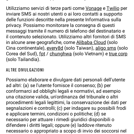
Utilizziamo servizi di terze parti come
Vonage
e
Twilio
per
inviare SMS ai nostri utenti o ai loro contatti a supporto
delle funzioni descritte nella presente Informativa sulla
privacy. Possiamo monitorare la consegna di questi
messaggi tramite il numero di telefono del destinatario e
il contenuto selezionato. Utilizziamo altri fornitori di SMS
in alcune aree geografiche, come
Alibaba Cloud
(solo
Cina continentale),
every8d
(solo Taiwan),
aligo sms
(solo
Corea del Sud),
fpt
/
chunghwa
(solo Vietnam) e
true corp
(solo Tailandia).
ALTRE DIVULGAZIONI:
Possiamo elaborare e divulgare dati personali dell'utente
ad altri: (a) se l'utente fornisce il consenso; (b) per
conformarci ad obblighi legali e normativi, ad esempio
una citazione valida, un'ordinanza del tribunale o altri
procedimenti legali legittimi, la conservazione dei dati per
segnalazioni e controlli; (c) per indagare su possibili frodi
e applicare termini, condizioni o politiche; (d) se
necessario per attuare i rimedi giuridici disponibili o
difendere i diritti legali; oppure (e) laddove ritenuto
necessario o appropriato a scopo di invio dei soccorsi nel