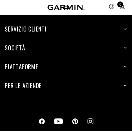
0
Total
items
in
cart:
SERVIZIO CLIENTI
0
SOCIETÀ
PIATTAFORME
PER LE AZIENDE