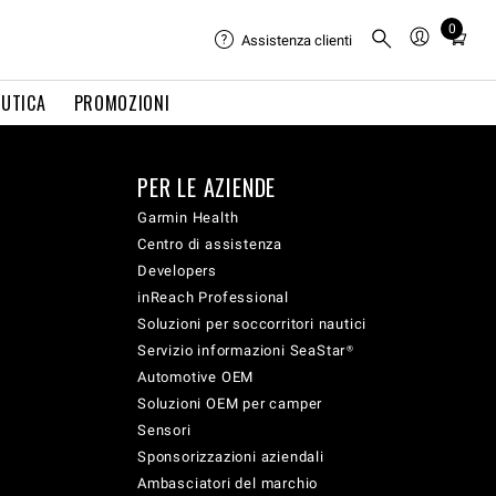
0
Total
Assistenza clienti
items
in
UTICA
PROMOZIONI
cart:
0
PER LE AZIENDE
Garmin Health
Centro di assistenza
Developers
inReach Professional
Soluzioni per soccorritori nautici
Servizio informazioni SeaStar®
Automotive OEM
Soluzioni OEM per camper
Sensori
Sponsorizzazioni aziendali
Ambasciatori del marchio