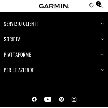
0
Total
items
in
cart:
SERVIZIO CLIENTI
0
SOCIETÀ
PIATTAFORME
PER LE AZIENDE