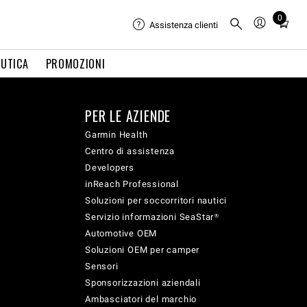
0
Total
Assistenza clienti
items
in
UTICA
PROMOZIONI
cart:
0
PER LE AZIENDE
Garmin Health
Centro di assistenza
Developers
inReach Professional
Soluzioni per soccorritori nautici
Servizio informazioni SeaStar®
Automotive OEM
Soluzioni OEM per camper
Sensori
Sponsorizzazioni aziendali
Ambasciatori del marchio