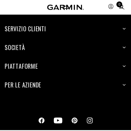
0
Total
items
in
cart:
SERVIZIO CLIENTI
0
SOCIETÀ
PIATTAFORME
PER LE AZIENDE