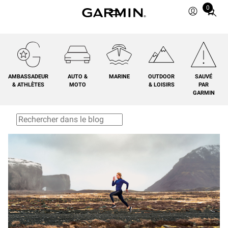
0
Total
items
in
cart:
0
AMBASSADEUR
AUTO &
MARINE
OUTDOOR
SAUVÉ
& ATHLÈTES
MOTO
& LOISIRS
PAR
GARMIN