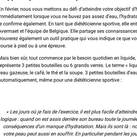
En février, nous vous mettons au défi d’atteindre votre objectif d
immédiatement lorsque vous ne buvez pas assez d’eau, l’hydrata
le confirme également. En tant que diététicienne sportive, elle e
Avermaet et l’équipe de Belgique. Elle partage ses connaissance
trouverez également un outil pratique qui vous indique ce que vo
course à pied ou à une épreuve.
Mais bien sûr, tout commence par le besoin quotidien en liquide, di
représente 3 petites bouteilles ou 6 grands verres. Le terme « l
l’eau gazeuse, le café, le thé et la soupe. 3 petites bouteilles d’e
automatiquement, même pour une diététicienne sportive :
« Les jours où je fais de l’exercice, il est plus facile d’atteind
logique : quand on est assis derrière son bureau toute la journée
conséquences d’un manque d’hydratation. Mais ils sont là : 
votre peau peut aussi en souffrir. En particulier pendant les jou