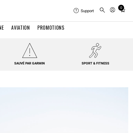
0
Total
Support
items
in
NE
AVIATION
PROMOTIONS
cart:
0
SAUVÉ PAR GARMIN
SPORT & FITNESS