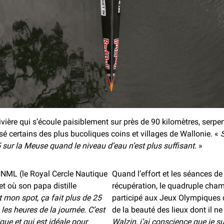
ivière qui s’écoule paisiblement sur près de 90 kilomètres, ser
sé certains des plus bucoliques coins et villages de Wallonie. «
S
 sur la Meuse quand le niveau d’eau n’est plus suffisant.
»
CNML (le Royal Cercle Nautique
Quand l’effort et les séances de
et où son papa distille
récupération, le quadruple cha
t mon spot, ça fait plus de 25
participé aux Jeux Olympiques d
 les heures de la journée. C’est
de la beauté des lieux dont il ne
ue et qui est idéale pour
Walzin, j’ai conscience que je su