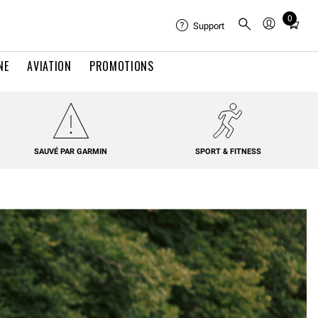
0
Total
Support
items
in
NE
AVIATION
PROMOTIONS
cart:
0
SAUVÉ PAR GARMIN
SPORT & FITNESS