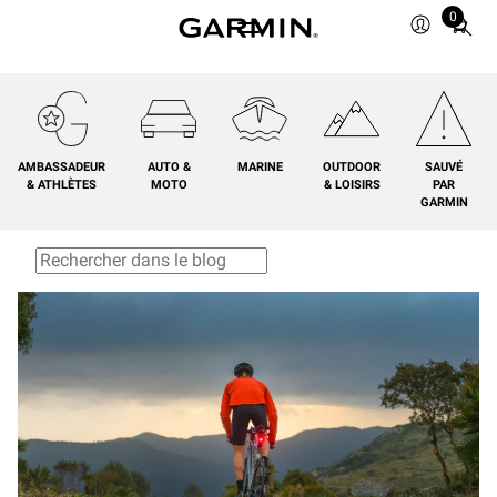
0
Total
items
in
cart:
0
AMBASSADEUR
AUTO &
MARINE
OUTDOOR
SAUVÉ
& ATHLÈTES
MOTO
& LOISIRS
PAR
GARMIN