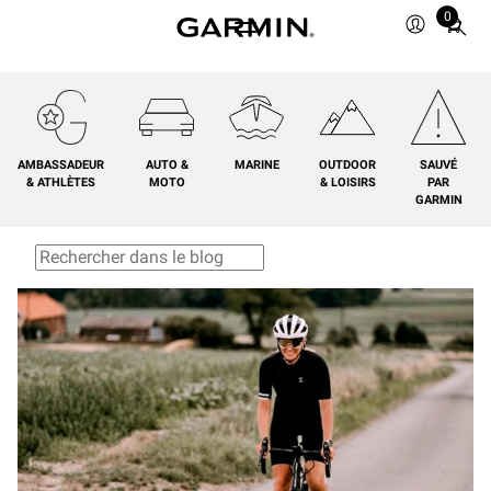
0
Total
items
in
cart:
0
AMBASSADEUR
AUTO &
MARINE
OUTDOOR
SAUVÉ
& ATHLÈTES
MOTO
& LOISIRS
PAR
GARMIN