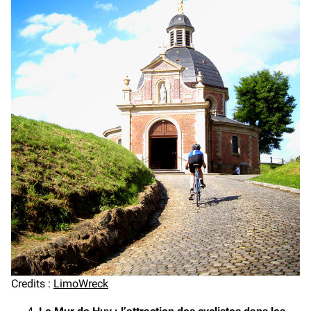
Credits :
LimoWreck