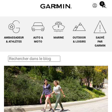
0
Total
items
in
cart:
0
AMBASSADEUR
AUTO &
MARINE
OUTDOOR
SAUVÉ
& ATHLÈTES
MOTO
& LOISIRS
PAR
GARMIN