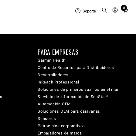
0
Total
Soporte
items
in
cart:
0
PARA EMPRESAS
Garmin Health
Centro de Recursos para Distribuidores
Desarrolladores
inReach Professional
Soluciones de primeros auxilios en el mar
cs
Servicio de información de SeaStar®
Automoción OEM
Soluciones OEM para caravanas
Sensores
Patrocinios corporativos
Embajadores de marca