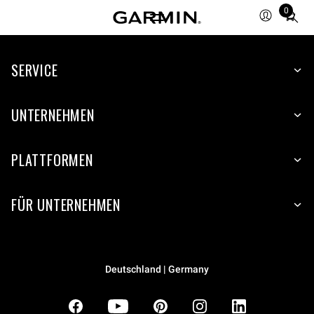
0
Total
items
in
SERVICE
cart:
0
UNTERNEHMEN
PLATTFORMEN
FÜR UNTERNEHMEN
Deutschland | Germany