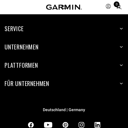
0
Total
items
in
SERVICE
cart:
0
UNTERNEHMEN
PLATTFORMEN
FÜR UNTERNEHMEN
Deutschland | Germany