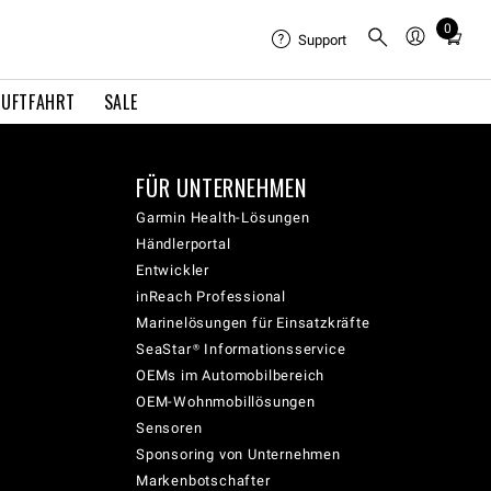
0
Total
Support
items
in
LUFTFAHRT
SALE
cart:
0
FÜR UNTERNEHMEN
Garmin Health-Lösungen
Händlerportal
Entwickler
inReach Professional
Marinelösungen für Einsatzkräfte
SeaStar® Informationsservice
OEMs im Automobilbereich
OEM-Wohnmobillösungen
Sensoren
Sponsoring von Unternehmen
Markenbotschafter