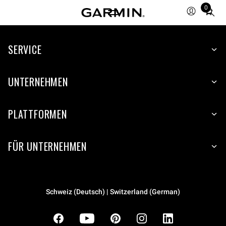
0
Total
items
in
cart:
SERVICE
0
UNTERNEHMEN
PLATTFORMEN
FÜR UNTERNEHMEN
Schweiz (Deutsch) | Switzerland (German)