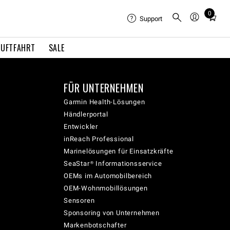
0
Total
Support
items
in
LUFTFAHRT
SALE
cart:
0
FÜR UNTERNEHMEN
Garmin Health-Lösungen
Händlerportal
Entwickler
inReach Professional
Marinelösungen für Einsatzkräfte
SeaStar® Informationsservice
OEMs im Automobilbereich
OEM-Wohnmobillösungen
Sensoren
Sponsoring von Unternehmen
Markenbotschafter