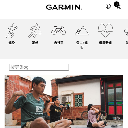
0
Total
items
in
cart:
0
健身
跑步
自行車
登山&健
健康新知
行