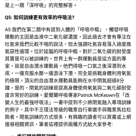
是上一題「深呼吸」的完整解答。
Q5:
如何訓練更有效率的呼吸法
?
A5:我們在第二題中有提到人體的「呼吸中樞」，觸發呼吸
運動的主因是血液中二氧化碳濃度，因此過去才會有專注在
吐氣來我們比較不喘的說法，但太強調吐氣容易落入過度換
氣惡性循環。位於延腦的呼吸中樞，對於二氧化碳的耐受度
其實是可以被訓練的。世界上有一群運動員是這方面的專
家，就是自由潛水運動員。他們得吸一口氣之後深潛到水
底，一邊克服水壓一邊游泳下潛，完全是挑戰身體利用氧氣
的極限。頂尖的自由潛水運動員能夠在水中閉氣超過8分
鐘，是的，閉氣的訓練是提高身體使用氧氣與二氧化碳耐受
度非常好的訓練。愛爾蘭呼吸專家Patrick McKeown在「改
變人生的最強呼吸法」一書中提到不少將閉氣融入專項訓練
的例子，其中不乏環法等級的職業自行車選手與職業馬拉松
跑者。閉氣訓練的方式很多，有興趣的讀者可以買書或上網
搜尋相關資訊，筆者這裡提供兩種方式給大家參考: