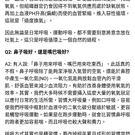
氧氣，但組織器官仍會因得不到氧氣供應而處於缺氧狀態，
再加上血液PH升高(偏鹼)而使的血管緊縮，進入惡性循環，
這就是「過度換氣」。
因此無論是日常呼吸、運動呼吸，都不需要刻意將意念放在
吐氣上，這只是呼吸循環上一個自然的過程。
Q2:
鼻子吸好，還是嘴巴吸好
?
A2: 有人說:「鼻子用來呼吸、嘴巴用來吃東西」，此話真的
不假。鼻子呼吸除了能夠潔淨吸入氣管的空氣，還能於鼻腔
中產生一氧化氮(NO)，一氧化氮能夠放鬆血管內的平滑
肌、舒張血管來減少血流阻力，有助於改善身體使用氧氣的
效率。其實，我們大多時候不需要攝入這麼大量的氧氣就足
以應付日常的生活所需，習慣大呼吸量，例如口呼吸，容易
使我們呼吸中樞對於血液中的二氧化碳分壓過於敏感，更容
易觸發呼吸運動，如果是在跑步運動時，就會比習慣鼻呼吸
的跑者更加容易喘，而且呼吸也較大聲和費力。
呼吸方式其實也是種習慣，要改掉經年累月成形的習慣當然