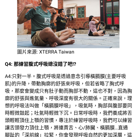
圖片來源: XTERRA Taiwan
Q4:
那練習腹式呼吸總沒錯了吧
!?
A4:只對一半。腹式呼吸是透過意念引導橫膈膜(主要呼吸
肌)的升降，帶動胸廓的舒張來呼吸，但若省略了胸式呼
吸，那麼會變成只有肚子動而胸部不動，這也不對，因為胸
廓的舒張與進氣量、呼吸深度有很大的關係。正確來說，理
想的呼吸法叫做「橫膈膜呼吸」，吸氣時，胸部與腹部要同
時輕微鼓起；吐氣時輕微下沉。日常呼吸時，我們養成將舌
頭輕輕頂住上顎的習慣，專注於練習呼吸時，我們可以練習
讓舌頭發力頂住上顎，將連貫舌、心/肺臟、橫膈膜…直通
腳趾的「深前線」拉緊，你會發現呼吸自然的更加深層，這