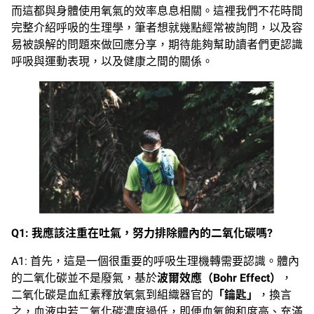
而這都與身體使用氧氣的效率息息相關。這裡我們不花時間
完整介紹呼吸的生理學，筆者想就幾點經常被詢問，以及容
易被誤解的問題來做回應分享，期待能夠幫助讀者們更認識
呼吸與運動表現，以及健康之間的關係。
Q1:
我應該注重在吐氣，努力排除體內的二氧化碳嗎
?
A1: 首先，這是一個很重要的呼吸生理機轉需要認識。體內
的二氧化碳並不是廢氣，基於
波爾效應（Bohr Effect）
，
二氧化碳是血紅素釋放氧氣到組織器官的
「鑰匙」
，換言
之，血液中若二氧化碳濃度過低，即便血氧飽和度高、充滿