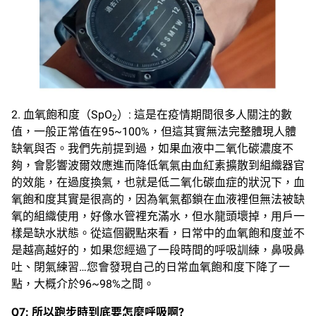
2. 血氧飽和度（SpO
）: 這是在疫情期間很多人關注的數
2
值，一般正常值在95~100%，但這其實無法完整體現人體
缺氧與否。我們先前提到過，如果血液中二氧化碳濃度不
夠，會影響波爾效應進而降低氧氣由血紅素擴散到組織器官
的效能，在過度換氣，也就是低二氧化碳血症的狀況下，血
氧飽和度其實是很高的，因為氧氣都鎖在血液裡但無法被缺
氧的組織使用，好像水管裡充滿水，但水龍頭壞掉，用戶一
樣是缺水狀態。從這個觀點來看，日常中的血氧飽和度並不
是越高越好的，如果您經過了一段時間的呼吸訓練，鼻吸鼻
吐、閉氣練習…您會發現自己的日常血氧飽和度下降了一
點，大概介於96~98%之間。
Q7:
所以跑步時到底要怎麼呼吸啊
?