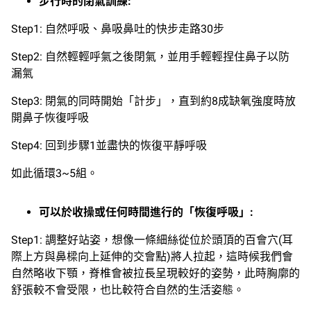
步行時的閉氣訓練:
Step1: 自然呼吸、鼻吸鼻吐的快步走路30步
Step2: 自然輕輕呼氣之後閉氣，並用手輕輕捏住鼻子以防
漏氣
Step3: 閉氣的同時開始「計步」，直到約8成缺氧強度時放
開鼻子恢復呼吸
Step4: 回到步驟1並盡快的恢復平靜呼吸
如此循環3~5組。
可以於收操或任何時間進行的「恢復呼吸」:
Step1: 調整好站姿，想像一條細絲從位於頭頂的百會穴(耳
際上方與鼻樑向上延伸的交會點)將人拉起，這時候我們會
自然略收下顎，脊椎會被拉長呈現較好的姿勢，此時胸廓的
舒張較不會受限，也比較符合自然的生活姿態。