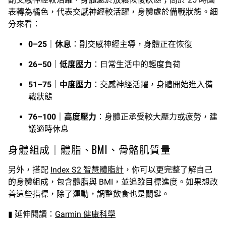
表轉為橘色，代表交感神經較活躍，身體處於備戰狀態。細
分來看：
0–25｜休息
：副交感神經主導，身體正在恢復
26–50｜低度壓力
：日常生活中的輕度負荷
51–75｜中度壓力
：交感神經活躍，身體開始進入備
戰狀態
76–100｜高度壓力
：身體正承受較大壓力或疲勞，建
議適時休息
身體組成｜體脂、BMI、骨骼肌質量
另外，搭配
Index S2 智慧體脂計
，你可以更完整了解自己
的身體組成，包含體脂與 BMI，並追蹤目標進度。如果想改
善這些指標，除了運動，調整飲食也是關鍵。
▮ 延伸閱讀：
Garmin 健康科學