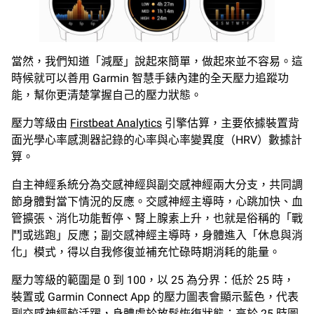
當然，我們知道「減壓」說起來簡單，做起來並不容易。這
時候就可以善用 Garmin 智慧手錶內建的全天壓力追蹤功
能，幫你更清楚掌握自己的壓力狀態。
壓力等級由
Firstbeat Analytics
引擎估算，主要依據裝置背
面光學心率感測器記錄的心率與心率變異度（HRV）數據計
算。
自主神經系統分為交感神經與副交感神經兩大分支，共同調
節身體對當下情況的反應。交感神經主導時，心跳加快、血
管擴張、消化功能暫停、腎上腺素上升，也就是俗稱的「戰
鬥或逃跑」反應；副交感神經主導時，身體進入「休息與消
化」模式，得以自我修復並補充忙碌時期消耗的能量。
壓力等級的範圍是 0 到 100，以 25 為分界：低於 25 時，
裝置或 Garmin Connect App 的壓力圖表會顯示藍色，代表
副交感神經較活躍，身體處於放鬆恢復狀態；高於 25 時圖