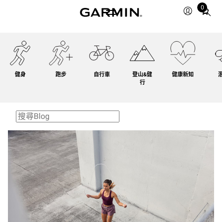
0
Total
items
in
cart:
0
健身
跑步
自行車
登山&健
健康新知
行