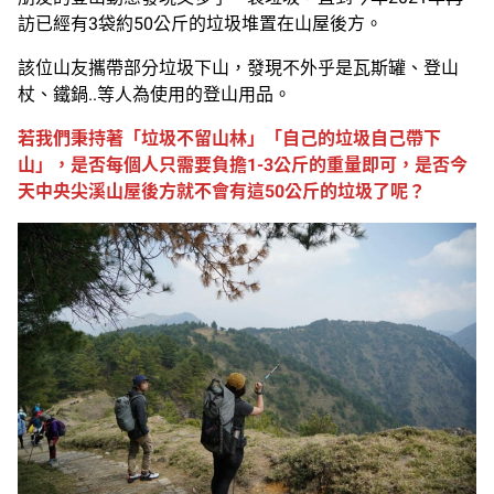
訪已經有3袋約50公斤的垃圾堆置在山屋後方。
該位山友攜帶部分垃圾下山，發現不外乎是瓦斯罐、登山
杖、鐵鍋..等人為使用的登山用品。
若我們秉持著「垃圾不留山林」「自己的垃圾自己帶下
山」，是否每個人只需要負擔1-3公斤的重量即可，是否今
天中央尖溪山屋後方就不會有這50公斤的垃圾了呢？