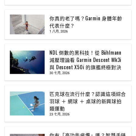
你真的老了嗎？Garmin 身體年齡
代表什麼？
1 八月, 2026
NDL 倒數的黑科技！從 Bühlmann
減壓理論看 Garmin Descent Mk3i
與 Descent X50i 的旗艦終極對決
30 七月, 2026
匹克球在流行什麼？認識這項綜合
羽球 ＋ 網球 ＋ 桌球的新興球拍
類運動
23 七月, 2026
你有「高功能疲憊」嗎？智慧手錶