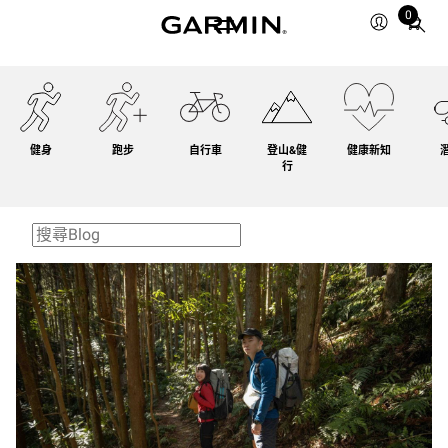
0
Total
items
in
cart:
0
健身
跑步
自行車
登山&健
健康新知
行