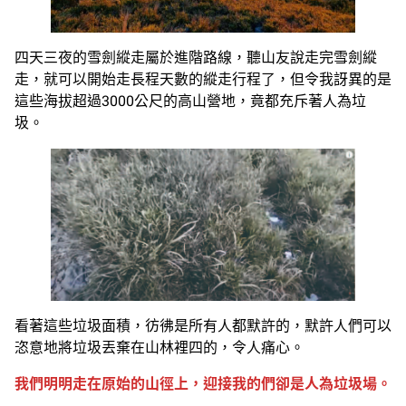
四天三夜的雪劍縱走屬於進階路線，聽山友說走完雪劍縱
走，就可以開始走長程天數的縱走行程了，但令我訝異的是
這些海拔超過3000公尺的高山營地，竟都充斥著人為垃
圾。
看著這些垃圾面積，彷彿是所有人都默許的，默許人們可以
恣意地將垃圾丟棄在山林裡四的，令人痛心。
我們明明走在原始的山徑上，迎接我的們卻是人為垃圾場。