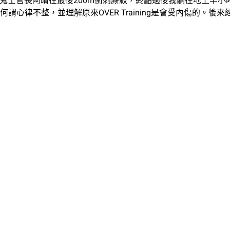
和魔鬼士官長阿晴在最後200m衝刺廝殺，終點過後我躺在地上半
心律不整，並理解原來OVER Training是會受內傷的。