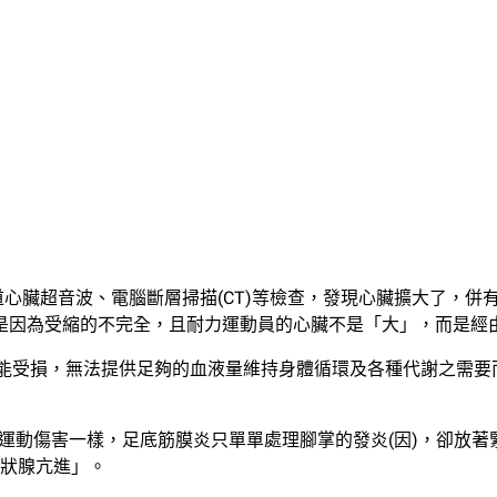
道心臟超音波、電腦斷層掃描(CT)等檢查，發現心臟擴大了，併
臟擴大是因為受縮的不完全，且耐力運動員的心臟不是「大」，而是
功能受損，無法提供足夠的血液量維持身體循環及各種代謝之需
判斷運動傷害一樣，足底筋膜炎只單單處理腳掌的發炎(因)，卻放
狀腺亢進」。