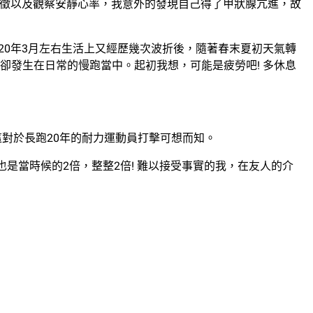
顯的表徵以及觀察安靜心率，我意外的發現自己得了甲狀腺亢進，故
20年3月左右生活上又經歷幾次波折後，隨著春末夏初天氣轉
發生在日常的慢跑當中。起初我想，可能是疲勞吧! 多休息
，這對於長跑20年的耐力運動員打擊可想而知。
也是當時候的2倍，整整2倍! 難以接受事實的我，在友人的介