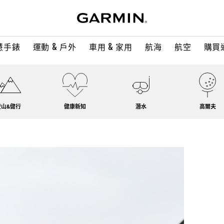
慧手錶
運動 & 戶外
車用 & 家用
航海
航空
購買
登山&健行
健康新知
潛水
高爾夫