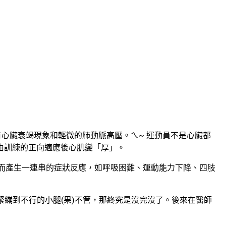
有心臟衰竭現象和輕微的肺動脈高壓。ㄟ~ 運動員不是心臟都
經由訓練的正向適應後心肌變「厚」。
要而產生一連串的症狀反應，如呼吸困難、運動能力下降、四肢
著緊繃到不行的小腿(果)不管，那終究是沒完沒了。後來在醫師