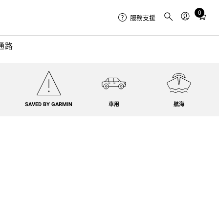
0
Total
服務支援
items
in
通路
cart:
0
SAVED BY GARMIN
車用
航海