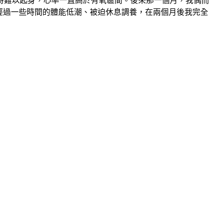
小時難以起身，心率一直高於有氧區間。後來那一個月，我偶而
後來經過一些時間的體能低潮、被迫休息調養，在兩個月後我完全