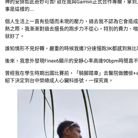
神的安排如此奇妙可畏! 就在我與Garmin正式合作專欄，
事是這樣的….
個人生活上一直有些隱而未現的壓力，過去我不認為它會造成什
熱之際，我漸漸對過去擅長的跑步力不從心，特別的費力、喘
就好了。
誰知情形不見好轉，嚴重的時候我連7分速慢跑3K都感到無
後來，我意外發現Finex6顯示的安靜心率高達90bpm時
曾經我在學生時期出國比賽前，「騎腳踏車」去醫院做體檢+心
紹下決定到台中榮總成人心臟科掛號，一探究竟。