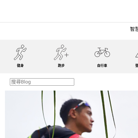
智
健身
跑步
自行車