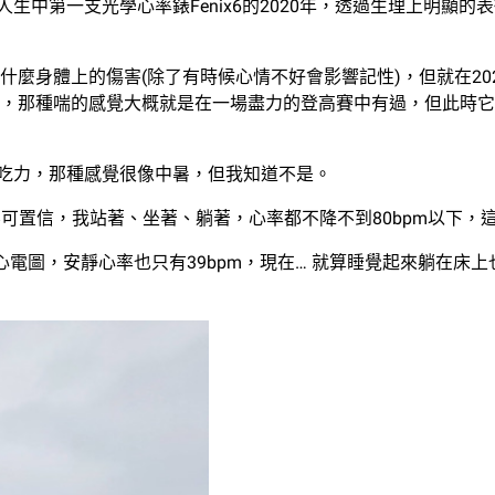
拿到人生中第一支光學心率錶Fenix6的2020年，透過生理上明
麼身體上的傷害(除了有時候心情不好會影響記性)，但就在20
，那種喘的感覺大概就是在一場盡力的登高賽中有過，但此時它卻
比吃力，那種感覺很像中暑，但我知道不是。
簡直不可置信，我站著、坐著、躺著，心率都不降不到80bpm以下
電圖，安靜心率也只有39bpm，現在… 就算睡覺起來躺在床上