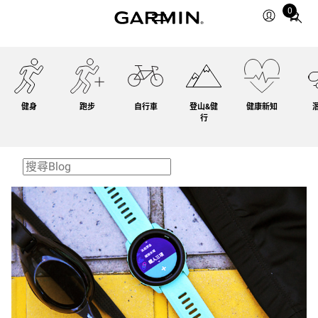
0
Total
items
in
cart:
0
健身
跑步
自行車
登山&健
健康新知
行