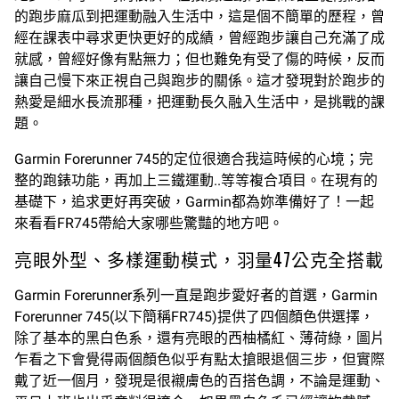
的跑步麻瓜到把運動融入生活中，這是個不簡單的歷程，曾
經在課表中尋求更快更好的成績，曾經跑步讓自己充滿了成
就感，曾經好像有點無力；但也難免有受了傷的時候，反而
讓自己慢下來正視自己與跑步的關係。這才發現對於跑步的
熱愛是細水長流那種，把運動長久融入生活中，是挑戰的課
題。
Garmin Forerunner 745的定位很適合我這時候的心境；完
整的跑錶功能，再加上三鐵運動..等等複合項目。在現有的
基礎下，追求更好再突破，Garmin都為妳準備好了！一起
來看看FR745帶給大家哪些驚豔的地方吧。
亮眼外型、多樣運動模式，羽量47公克全搭載
Garmin Forerunner系列一直是跑步愛好者的首選，Garmin
Forerunner 745(以下簡稱FR745)提供了四個顏色供選擇，
除了基本的黑白色系，還有亮眼的西柚橘紅、薄荷綠，圖片
乍看之下會覺得兩個顏色似乎有點太搶眼退個三步，但實際
戴了近一個月，發現是很襯膚色的百搭色調，不論是運動、