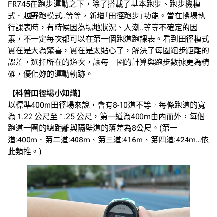
FR745在跑步運動之下，除了搭載了基本跑步、跑步機模
式、越野跑模式..等等，新增｢田徑跑步｣功能。當在操場執
行課表時，有時候因為場地狀況、人潮..等等不確定的因
素，不一定每次都可以在第一個跑道跑課表。看到田徑模式
實在是大為驚喜，實在是太貼心了，解決了每圈跑步距離的
誤差，選擇所在的道次，讓每一圈的計算與跑步數據更為精
確，優化妳的運動軌跡。
【科普田徑場小知識】
以標準400m田徑場來說，會有8-10道不等，每條跑道的寬
為 1.22 公尺至 1.25 公尺，第一道為400m由內而外，每個
跑道一圈的總距離與隔壁道的落差為8公尺。(第一
道:400m、第二道:408m、第三道:416m、第四道:424m…依
此類推。)