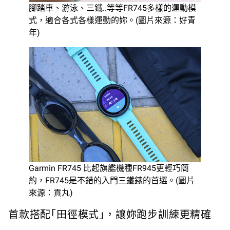
腳踏車、游泳、三鐵..等等FR745多樣的運動模
式，適合各式各樣運動的妳。(圖片來源：好青
年)
Garmin FR745 比起旗艦機種FR945更輕巧簡
約，FR745是不錯的入門三鐵錶的首選。(圖片
來源：貢丸)
首款搭配｢田徑模式｣，讓妳跑步訓練更精確