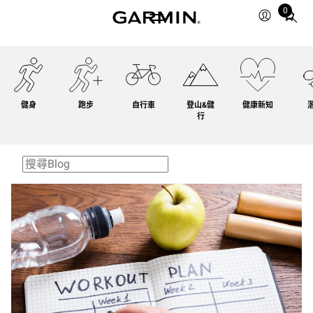
0
Total
items
in
cart:
0
健身
跑步
自行車
登山&健
健康新知
行