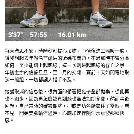
每天忐忑不安，時時刻刻提心吊膽，心情像洗三溫暖一般，
讓我想起去年報名首爾馬的號碼布問題，不過那時不管分區
如何，至少能踏上起跑線；這一次則是起跑線的存亡之爭，
年初主辦的信誓旦旦，至二月的交雜，賽前十天如閃電地取
消一般組，一切都讓人措手不及。
接獲取消的信息後，很負面的想著把鞋子全部拋棄，從此再
也不跑步，因為再怎麼認真訓練也無法如期參賽，然而事後
回想，自己當時的確被期望，抑或是功名給蒙住了雙眼，看
不見一開始雙腳輪流邁進，心臟加速伴隨汗水蒸發那種快
感。