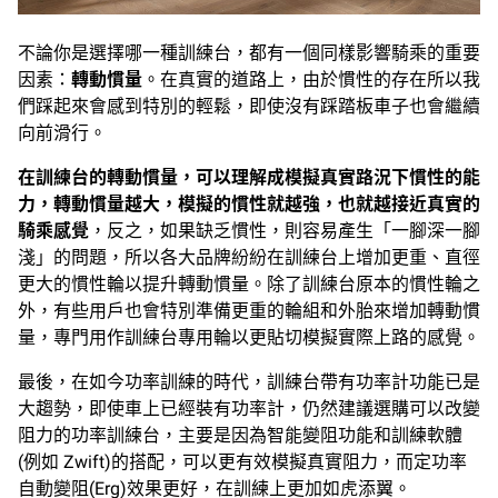
不論你是選擇哪一種訓練台，都有一個同樣影響騎乘的重要
因素：
轉動慣量
。在真實的道路上，由於慣性的存在所以我
們踩起來會感到特別的輕鬆，即使沒有踩踏板車子也會繼續
向前滑行。
在訓練台的轉動慣量，可以理解成模擬真實路況下慣性的能
力，轉動慣量越大，模擬的慣性就越強，也就越接近真實的
騎乘感覺
，反之，如果缺乏慣性，則容易產生「一腳深一腳
淺」的問題，所以各大品牌紛紛在訓練台上增加更重、直徑
更大的慣性輪以提升轉動慣量。除了訓練台原本的慣性輪之
外，有些用戶也會特別準備更重的輪組和外胎來增加轉動慣
量，專門用作訓練台專用輪以更貼切模擬實際上路的感覺。
最後，在如今功率訓練的時代，訓練台帶有功率計功能已是
大趨勢，即使車上已經裝有功率計，仍然建議選購可以改變
阻力的功率訓練台，主要是因為智能變阻功能和訓練軟體
(例如 Zwift)的搭配，可以更有效模擬真實阻力，而定功率
自動變阻(Erg)效果更好，在訓練上更加如虎添翼。