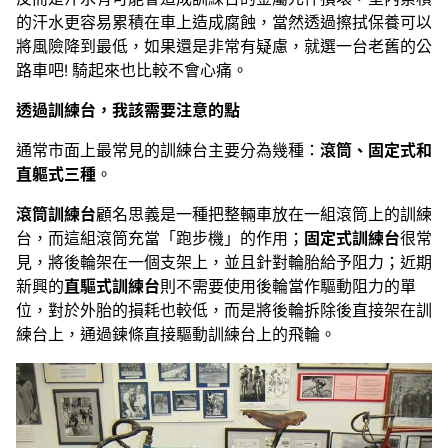
的汗水更容易累積在車上造成腐蝕，當然透過擦拭保養可以
將風險降到最低，如果還是非常有疑慮，就選一台老舊的公
路車吧! 騎起來也比較不會心痛。
透過訓練台，我該需要注意的點
通常市面上最常見的訓練台主要分為幾種：
滾筒、固定式和
直軀式三種
。
滾筒訓練台
顧名思義是一種把整輛車放在一組滾筒上的訓練
台，而這組滾筒充當「跑步機」的作用；
固定式訓練台
很常
見，將後輪架在一個支架上，並且針對輪胎給予阻力；近期
新興的
直驅式訓練台
則不需要使用後輪當作驅動阻力的單
位，對於外胎的損耗也較低，而是將後輪拆除後直接架在訓
練台上，通過鍊條直接驅動訓練台上的飛輪。