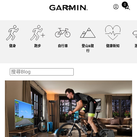
0
Total
items
in
cart:
0
健身
跑步
自行車
登山&健
健康新知
行