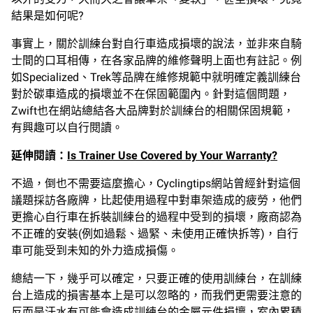
結果是如何呢?
事實上，關於訓練台對自行車造成損壞的說法，並非來自騎
士間的口耳相傳，在各家品牌的維修聲明上面也有註記。例
如Specialized、Trek等品牌在維修規範中就明確定義訓練台
對於碳車造成的損壞並不在保固範圍內。針對這個問題，
Zwift也在網站總結各大品牌對於訓練台的相關保固規範，
有興趣可以自行閱讀。
延伸閱讀：
Is Trainer Use Covered by Your Warranty?
不過，倒也不需要這麼擔心，Cyclingtips網站曾經針對這個
議題採訪各廠牌，比起使用過程中對車架造成的疲勞，他們
更擔心自行車在拆裝訓練台的過程中受到的損壞，廠商認為
不正確的安裝(例如過鬆、過緊、未使用正確快拆等)，自行
車可能受到未知的外力造成損傷。
總結一下，幾乎可以確定，只要正確的使用訓練台，在訓練
台上造成的損害基本上是可以忽略的，而我們更需要注意的
反而是汗水有可能會造成訓練台的金屬元件損壞，室內累積