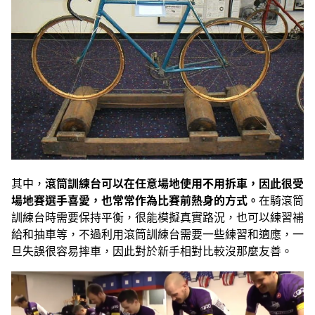
其中，
滾筒訓練台可以在任意場地使用不用拆車，因此很受
場地賽選手喜愛，也常常作為比賽前熱身的方式。
在騎滾筒
訓練台時需要保持平衡，很能模擬真實路況，也可以練習補
給和抽車等，不過利用滾筒訓練台需要一些練習和適應，一
旦失誤很容易摔車，因此對於新手相對比較沒那麼友善。