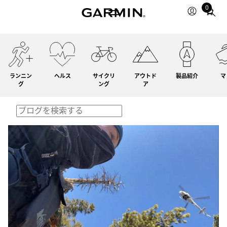
0
Total
items
in
cart:
0
ランニン
ヘルス
サイクリ
アウトド
製品紹介
マ
グ
ング
ア