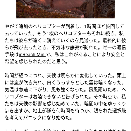
やがて追加のヘリコプターが到着し、1時間ほど旋回して
去っていった。もう1機のヘリコプターもそれに続き、私
たちは彼らが遠くに消えていくのを見送った。最終的に彼
らが飛び去ったとき、不気味な静寂が訪れた。唯一の通信
手段は
inReach Mini
で、私はこれがあることにより安全と
希望を感じられたのだと思う。
時間が経つにつれ、天候は明らかに変化していった。頭上
には嵐が吹き荒れ、白くうっすらとした雲は暗くなった。
気温は急速に下がり、風も強くなった。暴風雨のため、ヘ
リコプターは着陸できないと告げられた。その時点で、私
たちは天候の影響を感じ始めていた。暗闇の中をゆっくり
歩き出すか、地上部隊を何時間も待つか、限られた選択肢
を考えてパニックになり始めた。