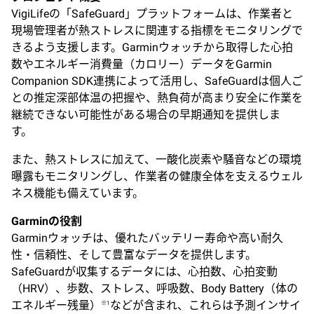
VigiLifeの「SafeGuard」プラットフォームは、作業者と
現場管理者が熱ストレスに関連する指標をモニタリングで
きるよう支援します。Garminウォッチから取得した心拍
数やエネルギー消費量（カロリー）データをGarmin
Companion SDK連携によって活用し、SafeGuardは個人ご
との推定深部体温の把握や、熱負荷が高まり安全に作業を
継続できない可能性がある場合の早期通知を提供しま
す。
また、熱ストレスに加えて、一酸化炭素や騒音などの環境
曝露もモニタリングし、作業者の健康全体を支えるウェル
ネス機能も備えています。
Garminの役割
Garminウォッチは、優れたバッテリー寿命や高い耐久
性・信頼性、そして豊富なデータを提供します。
SafeGuardが収集するデータには、心拍数、心拍変動
（HRV）、歩数、ストレス、呼吸数、Body Battery（体の
エネルギー残量）
などが含まれ、これらは予測インサイ
※1