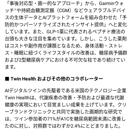
「事後対応型・画一的なアプローチ」から、Garminウォ
ッチ
や持続血糖測定器（CGM）などウェアラブルデバイ
※
スの生体データとAIプラットフォームを組み合わせた「予
防的かつパーソナライズされたインサイト提供」へと変化
しています。また、GLP-1薬に代表されるペプチド療法の
台頭も大きな注目を集めています。しかし、こうした薬剤
はコストや副作用が課題となるため、身体活動・ストレ
ス・睡眠に紐づくライフスタイルの改善は、糖尿病予備群
および2型糖尿病ケアにおける不可欠な柱であり続けてい
ます。
■ Twin Health およびその他のコラボレーター
AIデジタルツインの先駆者である米国のテクノロジー企業
Twin Healthは、代謝疾患の改善・予防および最適な代謝
健康の実現において目覚ましい成果を上げています。クリ
ーブランドクリニックと共同で実施した画期的な研究で
は、ツイン参加者の71%がA1Cを糖尿病範囲未満に改善し
たのに対し、対照群ではわずか2.4%にとどまりました。