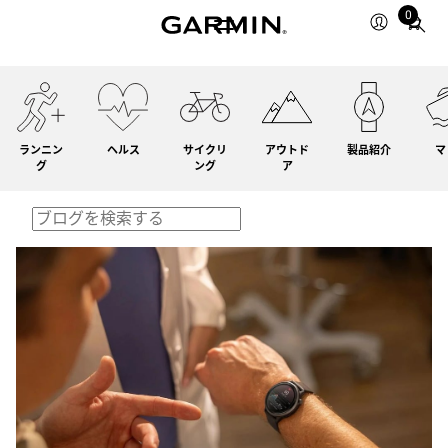
0
Total
items
in
cart:
0
ランニン
ヘルス
サイクリ
アウトド
製品紹介
マ
グ
ング
ア