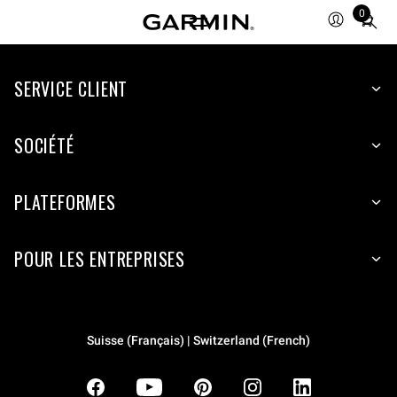
0
Total
items
in
SERVICE CLIENT
cart:
0
SOCIÉTÉ
PLATEFORMES
POUR LES ENTREPRISES
Suisse (Français) | Switzerland (French)