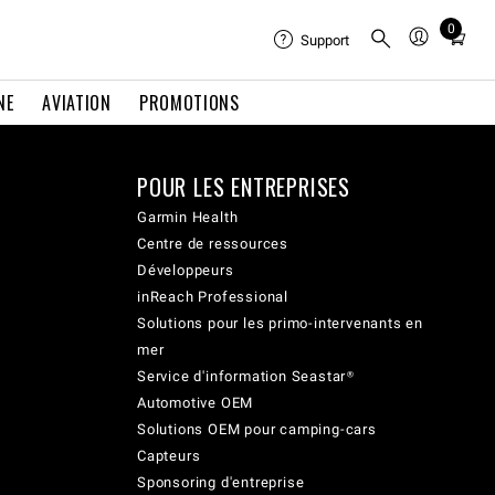
0
Total
Support
items
in
NE
AVIATION
PROMOTIONS
cart:
0
POUR LES ENTREPRISES
Garmin Health
Centre de ressources
Développeurs
inReach Professional
Solutions pour les primo-intervenants en
mer
Service d'information Seastar®
Automotive OEM
Solutions OEM pour camping-cars
Capteurs
Sponsoring d'entreprise