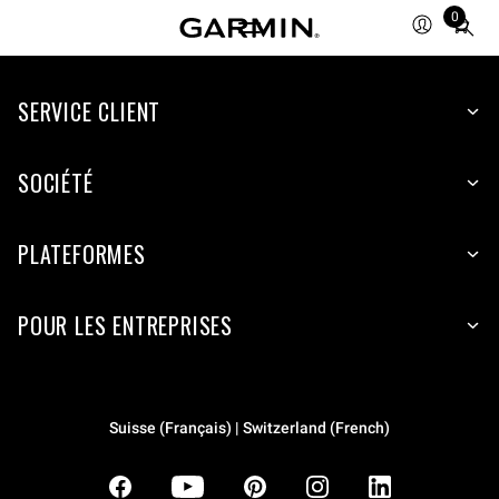
0
Total
items
in
SERVICE CLIENT
cart:
0
SOCIÉTÉ
PLATEFORMES
POUR LES ENTREPRISES
Suisse (Français) | Switzerland (French)