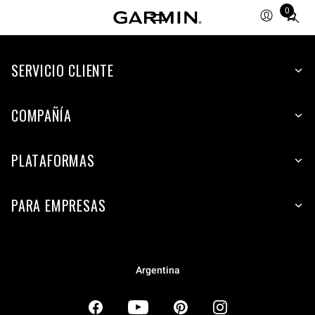
0
Total
items
in
SERVICIO CLIENTE
cart:
0
COMPAÑÍA
PLATAFORMAS
PARA EMPRESAS
Argentina