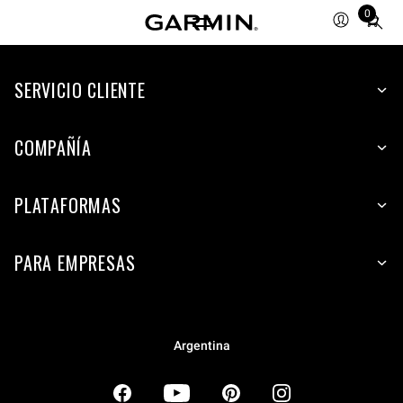
0
Total
items
in
SERVICIO CLIENTE
cart:
0
COMPAÑÍA
PLATAFORMAS
PARA EMPRESAS
Argentina