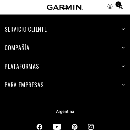
0
Total
items
in
SERVICIO CLIENTE
cart:
0
COMPAÑÍA
PLATAFORMAS
PARA EMPRESAS
Argentina