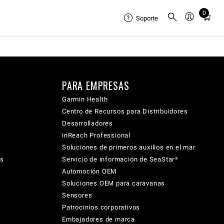
0
Total
Soporte
items
in
cart:
0
PARA EMPRESAS
Garmin Health
Centro de Recursos para Distribuidores
Desarrolladores
inReach Professional
Soluciones de primeros auxilios en el mar
cs
Servicio de información de SeaStar®
Automoción OEM
Soluciones OEM para caravanas
Sensores
Patrocinios corporativos
Embajadores de marca