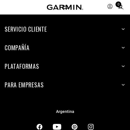
0
Total
items
in
SERVICIO CLIENTE
cart:
0
COMPAÑÍA
PLATAFORMAS
PARA EMPRESAS
Argentina