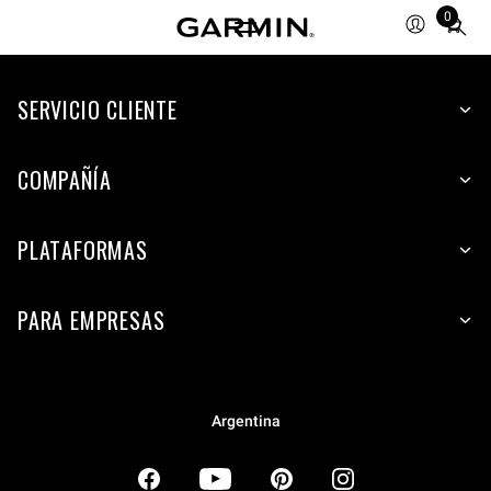
0
Total
items
in
SERVICIO CLIENTE
cart:
0
COMPAÑÍA
PLATAFORMAS
PARA EMPRESAS
Argentina