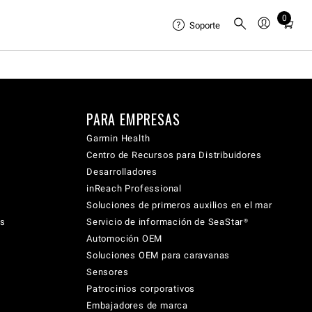
0
Total
Soporte
items
in
cart:
0
PARA EMPRESAS
Garmin Health
Centro de Recursos para Distribuidores
Desarrolladores
inReach Professional
Soluciones de primeros auxilios en el mar
cs
Servicio de información de SeaStar®
Automoción OEM
Soluciones OEM para caravanas
Sensores
Patrocinios corporativos
Embajadores de marca