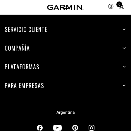
0
Total
items
in
SERVICIO CLIENTE
cart:
0
COMPAÑÍA
PLATAFORMAS
PARA EMPRESAS
Argentina