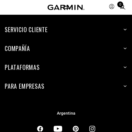
0
Total
items
in
SERVICIO CLIENTE
cart:
0
COMPAÑÍA
PLATAFORMAS
PARA EMPRESAS
Argentina